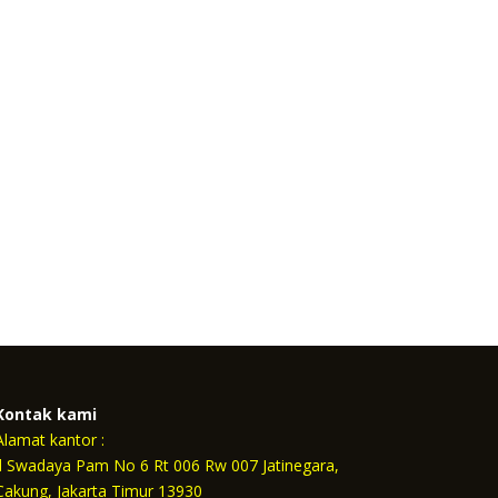
Kontak kami
Alamat kantor :
Jl Swadaya Pam No 6 Rt 006 Rw 007 Jatinegara,
Cakung, Jakarta Timur 13930