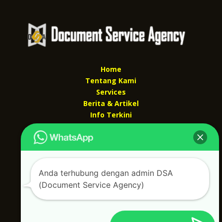
Home
Tentang Kami
Services
Berita & Artikel
Info Terkini
Kontak Kami
Kontak kami
Alamat kantor :
Anda terhubung dengan admin DSA
Jl Swadaya Pam No 6 Rt 006 Rw 007 Jatinegara,
(Document Service Agency)
Cakung, Jakarta Timur 13930
(Dekat Mesjid Al Marzukiyah Swadaya Pam)
No hp/ telpon :
087887631193 / 021 48671259
Email :
documentsserviceagency@gmail.com