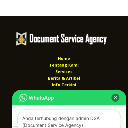
Home
Tentang Kami
Services
Berita & Artikel
Info Terkini
Kontak Kami
Kontak kami
Alamat kantor :
Anda terhubung dengan admin DSA
Jl Swadaya Pam No 6 Rt 006 Rw 007 Jatinegara,
(Document Service Agency)
Cakung, Jakarta Timur 13930