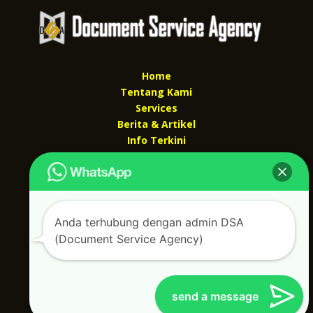
Home
Tentang Kami
Services
Berita & Artikel
Info Terkini
Kontak Kami
Kontak kami
Alamat kantor :
Anda terhubung dengan admin DSA
Jl Swadaya Pam No 6 Rt 006 Rw 007 Jatinegara,
(Document Service Agency)
Cakung, Jakarta Timur 13930
(Dekat Mesjid Al Marzukiyah Swadaya Pam)
No hp/ telpon :
087887631193 / 021 48671259
Email :
documentsserviceagency@gmail.com
send a message