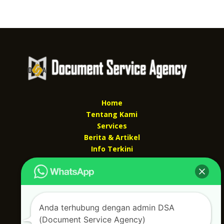
Home
Tentang Kami
Services
Berita & Artikel
Info Terkini
Kontak Kami
Kontak kami
Alamat kantor :
Anda terhubung dengan admin DSA
Jl Swadaya Pam No 6 Rt 006 Rw 007 Jatinegara,
(Document Service Agency)
Cakung, Jakarta Timur 13930