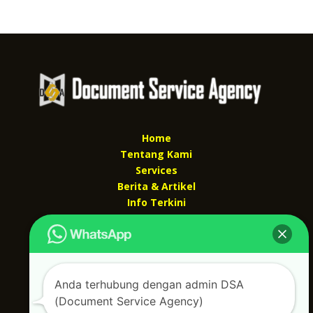
Home
Tentang Kami
Services
Berita & Artikel
Info Terkini
Kontak Kami
Kontak kami
Alamat kantor :
Anda terhubung dengan admin DSA
Jl Swadaya Pam No 6 Rt 006 Rw 007 Jatinegara,
(Document Service Agency)
Cakung, Jakarta Timur 13930