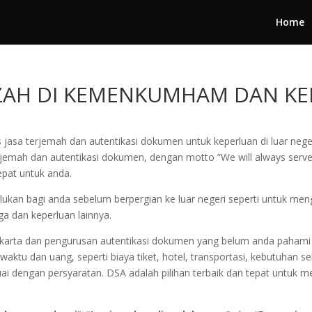
Home
JAZAH DI KEMENKUMHAM DAN K
 jasa terjemah dan autentikasi dokumen untuk keperluan di luar neg
rjemah dan autentikasi dokumen, dengan motto ”We will always serve
epat untuk anda.
ukan bagi anda sebelum berpergian ke luar negeri seperti untuk meng
ga dan keperluan lainnya.
akarta dan pengurusan autentikasi dokumen yang belum anda pahami 
tu dan uang, seperti biaya tiket, hotel, transportasi, kebutuhan sel
suai dengan persyaratan. DSA adalah pilihan terbaik dan tepat unt