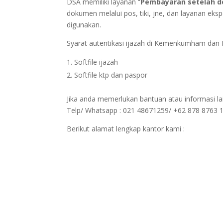
DSA memiliki layanan “
Pembayaran setelah d
dokumen melalui pos, tiki, jne, dan layanan eks
digunakan.
Syarat autentikasi ijazah di Kemenkumham dan
Softfile ijazah
Softfile ktp dan paspor
Jika anda memerlukan bantuan atau informasi lai
Telp/ Whatsapp : 021 48671259/ +62 878 8763 
Berikut alamat lengkap kantor kami :