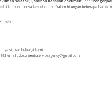
okumen selesai
”, “
Jaminan keaslian dokumen
”, dan “
Pengerjaa
pedisi kiriman lainnya kepada kami. Dalam hitungan beberapa hari do
 Kemenlu
nnya silakan hubungi kami :
1193 email : documentsserviceagency@gmail.com