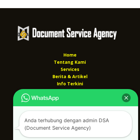
Home
Tentang Kami
Services
Berita & Artikel
Info Terkini
Kontak Kami
Kontak kami
Alamat kantor :
Anda terhubung dengan admin DSA
Jl Swadaya Pam No 6 Rt 006 Rw 007 Jatinegara,
(Document Service Agency)
Cakung, Jakarta Timur 13930
(Dekat Mesjid Al Marzukiyah Swadaya Pam)