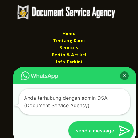
Home
Tentang Kami
Services
Berita & Artikel
Info Terkini
Kontak Kami
Kontak kami
Alamat kantor :
Anda terhubung dengan admin DSA
Jl Swadaya Pam No 6 Rt 006 Rw 007 Jatinegara,
(Document Service Agency)
Cakung, Jakarta Timur 13930
(Dekat Mesjid Al Marzukiyah Swadaya Pam)
No hp/ telpon :
087887631193 / 021 48671259
Email :
documentsserviceagency@gmail.com
send a message