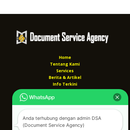
Home
Tentang Kami
Services
Berita & Artikel
Info Terkini
Kontak Kami
Kontak kami
Alamat kantor :
Anda terhubung dengan admin DSA
Jl Swadaya Pam No 6 Rt 006 Rw 007 Jatinegara,
(Document Service Agency)
Cakung, Jakarta Timur 13930