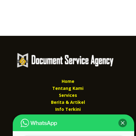
Home
Tentang Kami
Services
Berita & Artikel
Info Terkini
Kontak Kami
Kontak kami