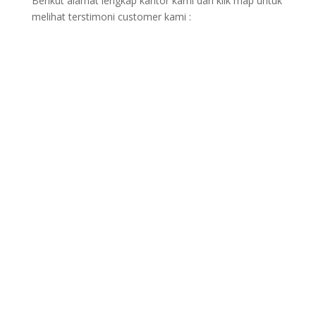
Berikut alamat lengkap kantor kami dan klik map untuk
melihat terstimoni customer kami :