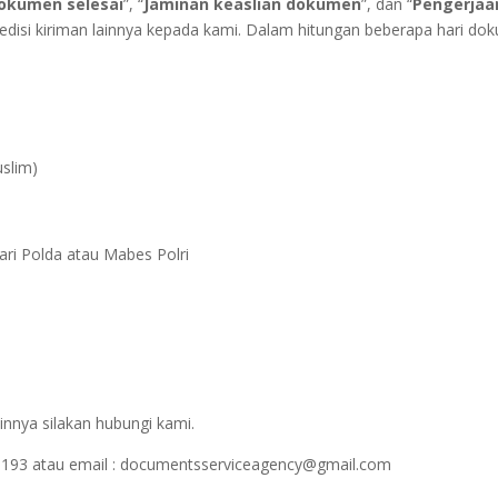
okumen selesai
”, “
Jaminan keaslian dokumen
”, dan “
Pengerjaa
pedisi kiriman lainnya kepada kami. Dalam hitungan beberapa hari do
m
slim)
ari Polda atau Mabes Polri
innya silakan hubungi kami.
1193 atau email : documentsserviceagency@gmail.com