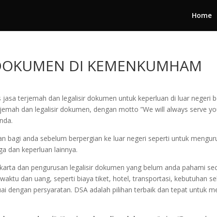
Home
R DOKUMEN DI KEMENKUMHAM
 jasa terjemah dan legalisir dokumen untuk keperluan di luar negeri
rjemah dan legalisir dokumen, dengan motto ”We will always serve y
anda.
n bagi anda sebelum berpergian ke luar negeri seperti untuk menguru
ga dan keperluan lainnya.
akarta dan pengurusan legalisir dokumen yang belum anda pahami sec
tu dan uang, seperti biaya tiket, hotel, transportasi, kebutuhan sel
suai dengan persyaratan. DSA adalah pilihan terbaik dan tepat unt