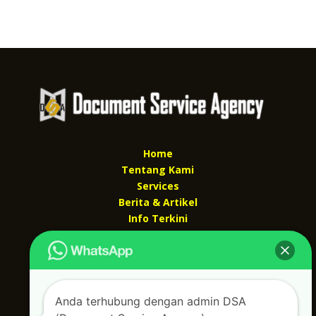
Home
Tentang Kami
Services
Berita & Artikel
Info Terkini
Kontak Kami
Kontak kami
Alamat kantor :
Anda terhubung dengan admin DSA
Jl Swadaya Pam No 6 Rt 006 Rw 007 Jatinegara,