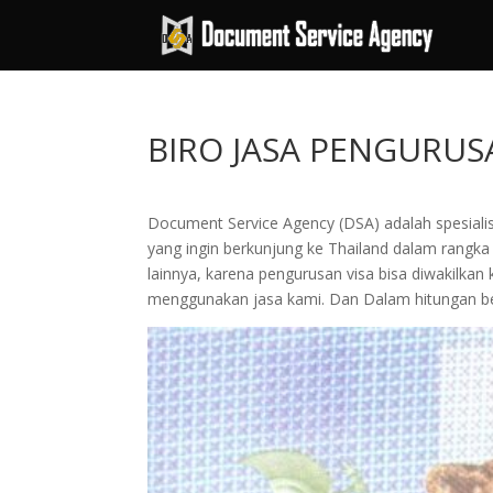
BIRO JASA PENGURUS
Document Service Agency (DSA) adalah spesialis
yang ingin berkunjung ke Thailand dalam rangka s
lainnya, karena pengurusan visa bisa diwakil
menggunakan jasa kami. Dan Dalam hitungan be