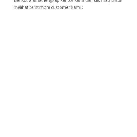
Berikut alamat lengkap kantor kami dan klik map untuk
melihat terstimoni customer kami :