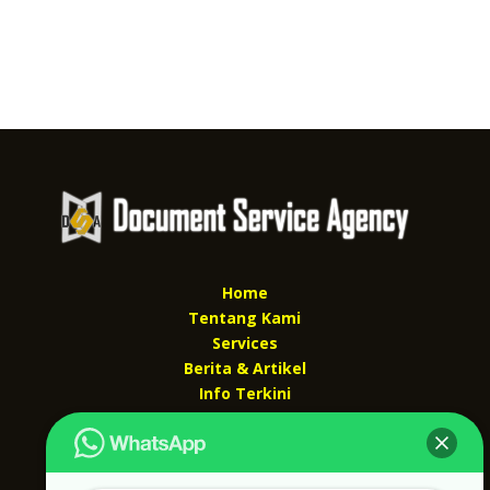
Home
Tentang Kami
Services
Berita & Artikel
Info Terkini
Kontak Kami
Kontak kami