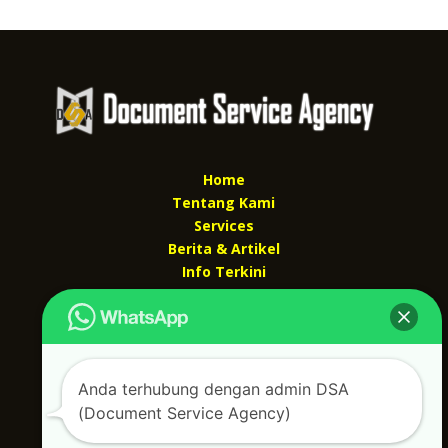
Home
Tentang Kami
Services
Berita & Artikel
Info Terkini
Kontak Kami
Kontak kami
Alamat kantor :
Anda terhubung dengan admin DSA
Jl Swadaya Pam No 6 Rt 006 Rw 007 Jatinegara,
(Document Service Agency)
Cakung, Jakarta Timur 13930
(Dekat Mesjid Al Marzukiyah Swadaya Pam)