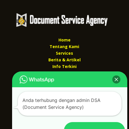
Home
Tentang Kami
Services
Berita & Artikel
Info Terkini
Kontak Kami
Kontak kami
Alamat kantor :
Anda terhubung dengan admin DSA
Jl Swadaya Pam No 6 Rt 006 Rw 007 Jatinegara,
(Document Service Agency)
Cakung, Jakarta Timur 13930
(Dekat Mesjid Al Marzukiyah Swadaya Pam)
No hp/ telpon :
087887631193 / 021 48671259
Email :
documentsserviceagency@gmail.com