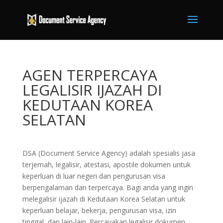
AGEN TERPERCAYA
LEGALISIR IJAZAH DI
KEDUTAAN KOREA
SELATAN
DSA (Document Service Agency) adalah spesialis jasa
terjemah, legalisir, atestasi, apostile dokumen untuk
keperluan di luar negeri dan pengurusan visa
berpengalaman dan terpercaya. Bagi anda yang ingin
melegalisir ijazah di Kedutaan Korea Selatan untuk
keperluan belajar, bekerja, pengurusan visa, izin
tinggal, dan lain-lain. Percayakan legalisir dokumen