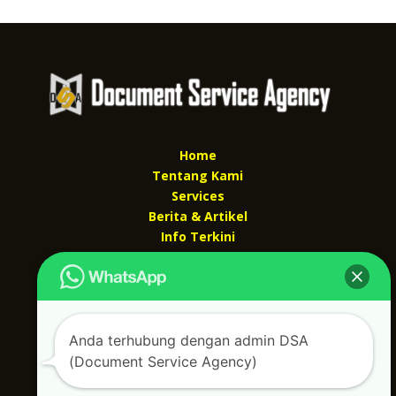
Home
Tentang Kami
Services
Berita & Artikel
Info Terkini
Kontak Kami
Kontak kami
Alamat kantor :
Anda terhubung dengan admin DSA
Jl Swadaya Pam No 6 Rt 006 Rw 007 Jatinegara,
(Document Service Agency)
Cakung, Jakarta Timur 13930
(Dekat Mesjid Al Marzukiyah Swadaya Pam)