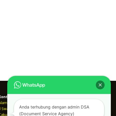
Kontak kami
Alamat kantor :
Anda terhubung dengan admin DSA
Jl Swadaya Pam No 6 Rt 006 Rw 007 Jatinegara,
(Document Service Agency)
Cakung, Jakarta Timur 13930