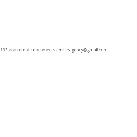
)
i
1193 atau email : documentsserviceagency@gmail.com