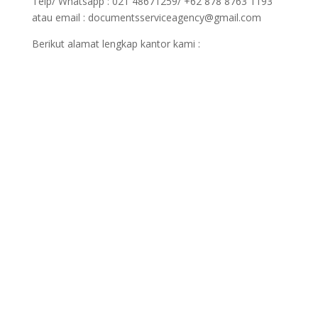
Telp/ Whatsapp : 021 48671259/ +62 878 8763 1193
atau email : documentsserviceagency@gmail.com
Berikut alamat lengkap kantor kami :