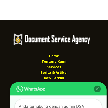
Home
Tentang Kami
Services
Berita & Artikel
Info Terkini
Kontak Kami
Kontak kami
Alamat kantor :
Anda terhubung dengan admin DSA
Jl Swadaya Pam No 6 Rt 006 Rw 007 Jatinegara,