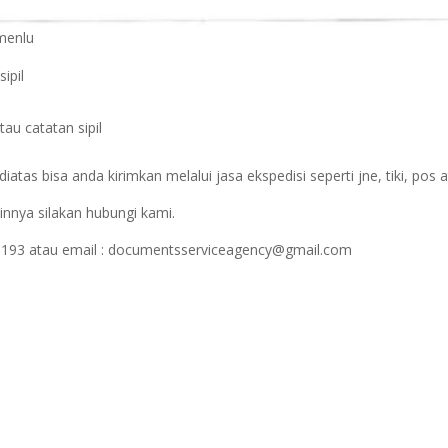
menlu
ipil
au catatan sipil
iatas bisa anda kirimkan melalui jasa ekspedisi seperti jne, tiki, pos 
innya silakan hubungi kami.
1193 atau email : documentsserviceagency@gmail.com