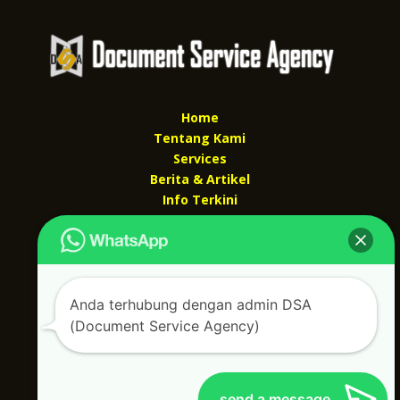
Home
Tentang Kami
Services
Berita & Artikel
Info Terkini
Kontak Kami
Kontak kami
Alamat kantor :
Anda terhubung dengan admin DSA
Jl Swadaya Pam No 6 Rt 006 Rw 007 Jatinegara,
(Document Service Agency)
Cakung, Jakarta Timur 13930
(Dekat Mesjid Al Marzukiyah Swadaya Pam)
No hp/ telpon :
087887631193 / 021 48671259
Email :
documentsserviceagency@gmail.com
send a message