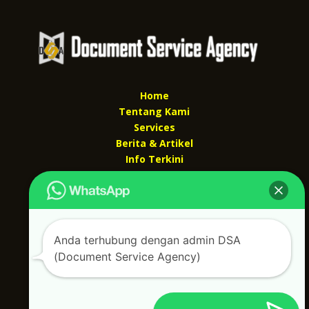
Home
Tentang Kami
Services
Berita & Artikel
Info Terkini
Kontak Kami
Kontak kami
Alamat kantor :
Anda terhubung dengan admin DSA
Jl Swadaya Pam No 6 Rt 006 Rw 007 Jatinegara,
(Document Service Agency)
Cakung, Jakarta Timur 13930
(Dekat Mesjid Al Marzukiyah Swadaya Pam)
No hp/ telpon :
087887631193 / 021 48671259
Email :
documentsserviceagency@gmail.com