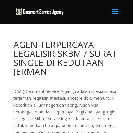
AGEN TERPERCAYA
LEGALISIR SKBM / SURAT
SINGLE DI KEDUTAAN
JERMAN
DSA (Document Service Agency) adalah spesialis jasa
terjemah, legalisir, atestasi, apostile dokumen untuk
keperluan di luar negeri dan pengurusan visa
berpengalaman dan terpercaya. Bagi anda yang ingin
melegalisir skbm/ surat single di Kedutaan Jerman
untuk keperluan bekerja, pengurusan visa, izin tinggal,
dan lain-lain. Percayakan legalisir dokumen anda