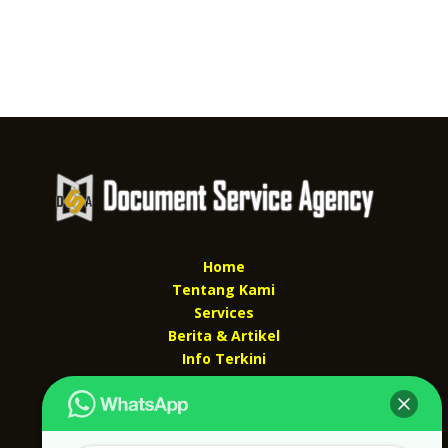
Home
Tentang Kami
Services
Berita & Artikel
Info Terkini
Kontak Kami
Kontak kami