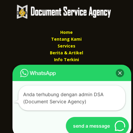
Home
Tentang Kami
Services
Berita & Artikel
Info Terkini
Kontak Kami
Kontak kami
Alamat kantor :
Anda terhubung dengan admin DSA
Jl Swadaya Pam No 6 Rt 006 Rw 007 Jatinegara,
(Document Service Agency)
Cakung, Jakarta Timur 13930
(Dekat Mesjid Al Marzukiyah Swadaya Pam)
No hp/ telpon :
087887631193 / 021 48671259
Email :
documentsserviceagency@gmail.com
send a message